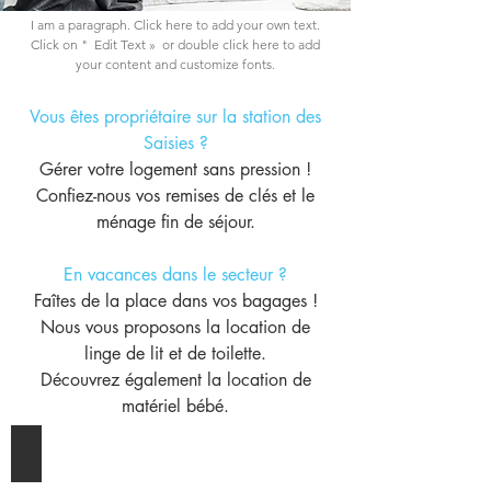
I am a paragraph. Click here to add your own text.
Click on "
Edit Text »
or double click here to add
your content and customize fonts.
Vous êtes propriétaire sur la station des
Saisies ?
Gérer votre logement sans pression !
Confiez-nous vos remises de clés et le
ménage fin de séjour.
En vacances dans le secteur ?
Faîtes de la place dans vos bagages !
Nous vous proposons la location de
linge de lit et de toilette.
Découvrez également la location de
matériel bébé.
REMISE DES CLÉS